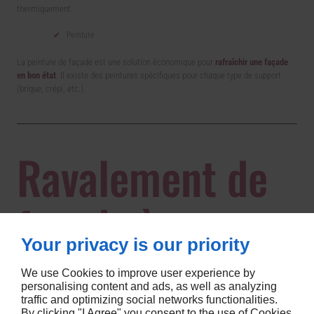
thermiquement.
Peinture
La peinture de façade est une solution économique pour
rafraîchir une façade
en bon état
. Il existe des peintures spécifiques pour chaque type de support
(brique, crépi, etc.).
Ravalement de
façade à
Your privacy is our priority
Souleuvre en
We use Cookies to improve user experience by
personalising content and ads, as well as analyzing
traffic and optimizing social networks functionalities.
By clicking "I Agree" you consent to the use of Cookies